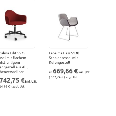
palma Edit S575
Lapalma Pass S130
ssel mit flachem
Schalensessel mit
nfstrahligem
Kufengestell
ehgestell aus Alu,
669,66 €
henverstellbar
( 562,74 € ) zzgl. Ust.
742,75 €
24,16 € ) zzgl. Ust.