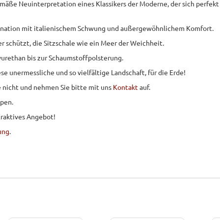
emäße Neuinterpretation eines Klassikers der Moderne, der sich perfek
mbination mit italienischem Schwung und außergewöhnlichem Komfort.
r schützt, die Sitzschale wie ein Meer der Weichheit.
lyurethan bis zur Schaumstoffpolsterung.
e unermessliche und so vielfältige Landschaft, für die Erde!
ie nicht und nehmen Sie bitte mit uns
Kontakt
auf.
ppen.
traktives Angebot!
ung
.