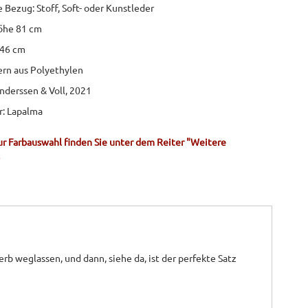
e Bezug: Stoff, Soft- oder Kunstleder
öhe 81 cm
 46 cm
ern aus Polyethylen
nderssen & Voll, 2021
r: Lapalma
r Farbauswahl finden Sie unter dem Reiter "Weitere
erb weglassen, und dann, siehe da, ist der perfekte Satz