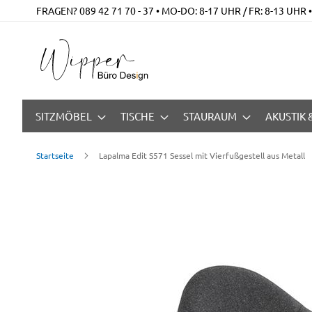
Zum
FRAGEN? 089 42 71 70 - 37 • MO-DO: 8-17 UHR / FR: 8-13 UHR
Inhalt
springen
SITZMÖBEL
TISCHE
STAURAUM
AKUSTIK
Startseite
Lapalma Edit S571 Sessel mit Vierfußgestell aus Metall
Zum
Ende
der
Bildgalerie
springen