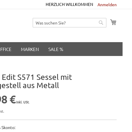
HERZLICH WILLKOMMEN
Anmelden
M
Suche
Suche
FFICE
MARKEN
SALE %
Edit S571 Sessel mit
estell aus Metall
98 €
st.
 Skonto: