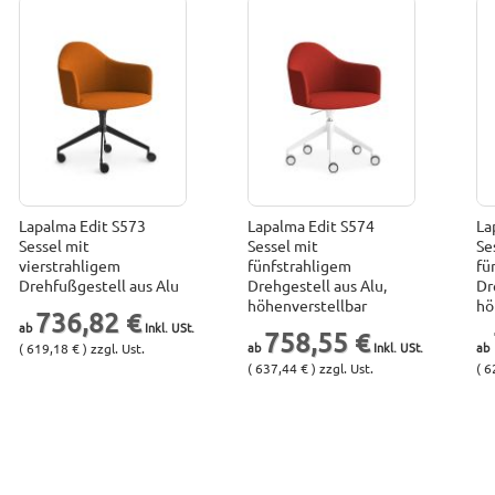
Lapalma Edit S573
Lapalma Edit S574
La
Sessel mit
Sessel mit
Se
vierstrahligem
fünfstrahligem
fü
Drehfußgestell aus Alu
Drehgestell aus Alu,
Dr
höhenverstellbar
hö
736,82 €
758,55 €
( 619,18 € ) zzgl. Ust.
( 637,44 € ) zzgl. Ust.
( 6