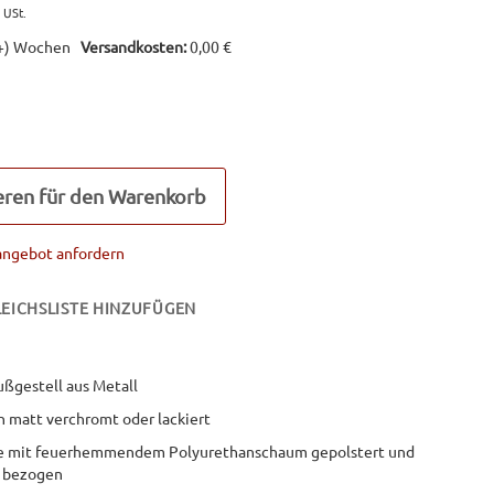
(+) Wochen
Versandkosten:
0,00 €
eren für den Warenkorb
angebot anfordern
EICHSLISTE HINZUFÜGEN
ußgestell aus Metall
n matt verchromt oder lackiert
le mit feuerhemmendem Polyurethanschaum gepolstert und
 bezogen