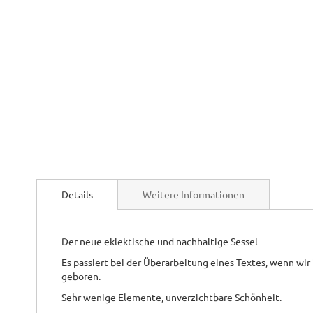
Zum
Anfang
der
Bildgalerie
springen
Details
Weitere Informationen
Der neue eklektische und nachhaltige Sessel
Es passiert bei der Überarbeitung eines Textes, wenn wir i
geboren.
Sehr wenige Elemente, unverzichtbare Schönheit.