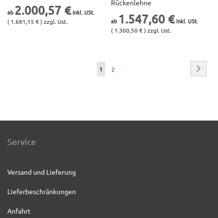
Rückenlehne
2.000,57 €
1.547,60 €
( 1.681,15 € ) zzgl. Ust.
( 1.300,50 € ) zzgl. Ust.
Seite
Seite
Weite
Sie
Seite
1
2
lesen
gerade
die
Seite
Service
Versand und Lieferung
Lieferbeschränkungen
Anfahrt