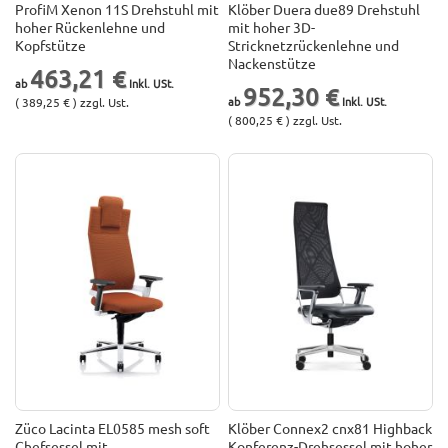
ProfiM Xenon 11S Drehstuhl mit
Klöber Duera due89 Drehstuhl
hoher Rückenlehne und
mit hoher 3D-
Kopfstütze
Stricknetzrückenlehne und
Nackenstütze
463,21 €
952,30 €
( 389,25 € ) zzgl. Ust.
( 800,25 € ) zzgl. Ust.
Züco Lacinta EL0585 mesh soft
Klöber Connex2 cnx81 Highback
Chefsessel mit
Konferenz-Drehsessel mit hoher