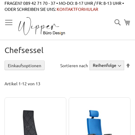
Zum
FRAGEN? 089 42 71 70 - 37 • MO-DO: 8-17 UHR / FR: 8-13 UHR •
Inhalt
ODER SCHREIBEN SIE UNS:
KONTAKTFORMULAR
springen
Suche
Chefsessel
Ab
Sortieren nach
Einkaufsoptionen
so
Artikel
1
-
12
von
13