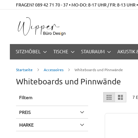
Zum
FRAGEN? 089 42 71 70 - 37 • MO-DO: 8-17 UHR / FR: 8-13 UHR
Inhalt
springen
SITZMÖBEL
TISCHE
STAURAUM
AKUSTIK
Startseite
Accessoires
Whiteboards und Pinnwände
Whiteboards und Pinnwände
Anzeigen
Liste
Liste
7
E
Filtern
als
PREIS
MARKE