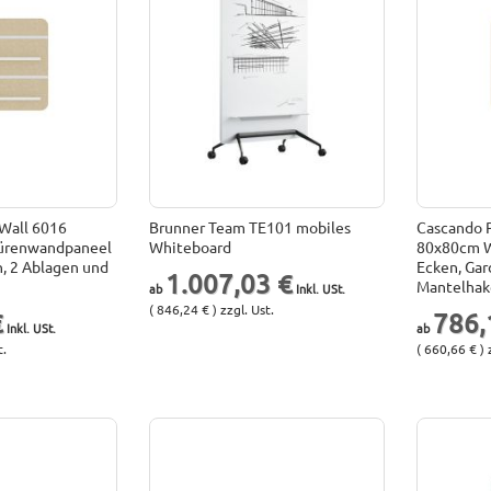
 Wall 6016
Brunner Team TE101 mobiles
Cascando P
ürenwandpaneel
Whiteboard
80x80cm W
, 2 Ablagen und
Ecken, Ga
1.007,03 €
Mantelha
( 846,24 € ) zzgl. Ust.
€
786,
t.
( 660,66 € ) 