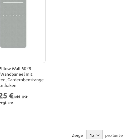
illow Wall 6029
Wandpaneel mit
ken, Garderobenstange
telhaken
25 €
zzgl. Ust.
Zeige
pro Seite