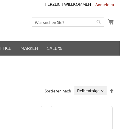
HERZLICH WILLKOMMEN
Anmelden
M
Suche
Suche
FFICE
MARKEN
SALE %
Absteig
Sortieren nach
sortiere