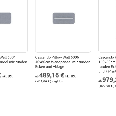
 Wall 6001
Cascando Pillow Wall 6006
Cascando P
neel mit runden
40x80cm Wandpaneel mit runden
160x80cm 
Ecken und Ablage
runden Ec
und 7 Man
€
489,16 €
979,
t.
( 411,06 € ) zzgl. Ust.
( 822,90 € ) 