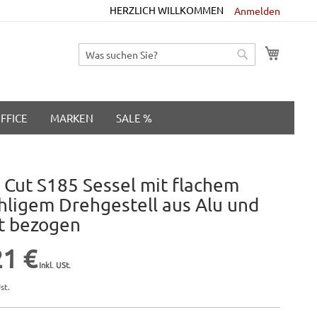
HERZLICH WILLKOMMEN
Anmelden
M
Suche
Suche
FFICE
MARKEN
SALE %
 Cut S185 Sessel mit flachem
hligem Drehgestell aus Alu und
t bezogen
21 €
st.