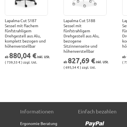
Lapalma Cut S187
Lapalma Cut S188
La
Sessel mit flachem
Sessel mit
Se
fünfstrahligem
fünfstrahligem
fü
Drehgestell aus Alu,
Drehgestell aus Alu,
Dr
komplett bezogen und
bezogene
ko
höhenverstellbar
Sitzinnenseite und
hö
höhenverstellbar
880,04 €
827,69 €
( 739,53 € ) zzgl. Ust.
( 7
( 695,54 € ) zzgl. Ust.
Informationen
Einfach bezahlen
Ergonomie Beratung