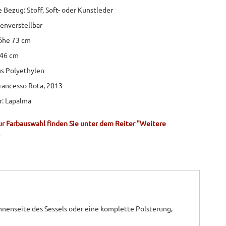
e Bezug: Stoff, Soft- oder Kunstleder
enverstellbar
öhe 73 cm
 46 cm
us Polyethylen
rancesso Rota, 2013
r: Lapalma
r Farbauswahl finden Sie unter dem Reiter "Weitere
Innenseite des Sessels oder eine komplette Polsterung,