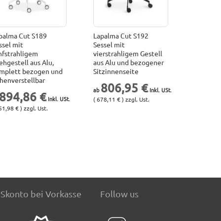
palma Cut S189
Lapalma Cut S192
ssel mit
Sessel mit
nfstrahligem
vierstrahligem Gestell
ehgestell aus Alu,
aus Alu und bezogener
mplett bezogen und
Sitzinnenseite
henverstellbar
806,95 €
894,86 €
( 678,11 € ) zzgl. Ust.
51,98 € ) zzgl. Ust.
Skonto bei Vorkasse
Follow us