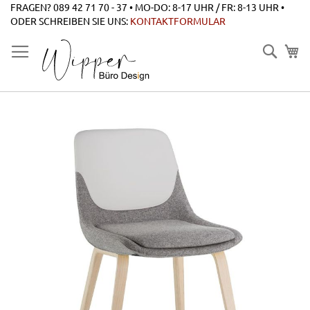
Zum
FRAGEN? 089 42 71 70 - 37 • MO-DO: 8-17 UHR / FR: 8-13 UHR •
Inhalt
ODER SCHREIBEN SIE UNS:
KONTAKTFORMULAR
springen
Suche
Zum
Ende
der
Bildgalerie
springen