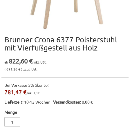
Brunner Crona 6377 Polsterstuhl
Zum
Anfang
mit Vierfußgestell aus Holz
der
Bildgalerie
822,60 €
springen
( 691,26 € ) zzgl. Ust.
Bei Vorkasse 5% Skonto:
781,47 €
Lieferzeit:
10-12 Wochen
Versandkosten:
0,00 €
Menge