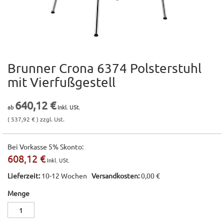
Brunner Crona 6374 Polsterstuhl
Zum
Anfang
mit Vierfußgestell
der
Bildgalerie
640,12 €
springen
( 537,92 € ) zzgl. Ust.
Bei Vorkasse 5% Skonto:
608,12 €
Lieferzeit:
10-12 Wochen
Versandkosten:
0,00 €
Menge