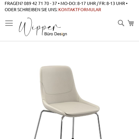
Zum
FRAGEN? 089 42 71 70 - 37 • MO-DO: 8-17 UHR / FR: 8-13 UHR •
Inhalt
ODER SCHREIBEN SIE UNS:
KONTAKTFORMULAR
springen
Suche
Zum
Ende
der
Bildgalerie
springen