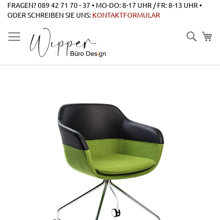
Zum
FRAGEN? 089 42 71 70 - 37 • MO-DO: 8-17 UHR / FR: 8-13 UHR •
Inhalt
ODER SCHREIBEN SIE UNS:
KONTAKTFORMULAR
springen
Suche
Zum
Ende
der
Bildgalerie
springen