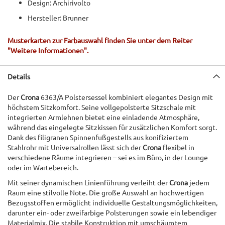
Design: Archirivolto
Hersteller: Brunner
Musterkarten zur Farbauswahl finden Sie unter dem Reiter
"Weitere Informationen".
Details
Der
Crona
6363/A Polstersessel kombiniert elegantes Design mit
höchstem Sitzkomfort. Seine vollgepolsterte Sitzschale mit
integrierten Armlehnen bietet eine einladende Atmosphäre,
während das eingelegte Sitzkissen für zusätzlichen Komfort sorgt.
Dank des filigranen Spinnenfußgestells aus konifiziertem
Stahlrohr mit Universalrollen lässt sich der
Crona
flexibel in
verschiedene Räume integrieren – sei es im Büro, in der Lounge
oder im Wartebereich.
Mit seiner dynamischen Linienführung verleiht der
Crona
jedem
Raum eine stilvolle Note. Die große Auswahl an hochwertigen
Bezugsstoffen ermöglicht individuelle Gestaltungsmöglichkeiten,
darunter ein- oder zweifarbige Polsterungen sowie ein lebendiger
Materialmix. Die stabile Konstruktion mit umschäumtem