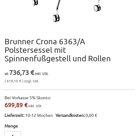
Brunner Crona 6363/A
Zum
Anfang
Polstersessel mit
der
Spinnenfußgestell und Rollen
Bildgalerie
springen
736,73 €
( 619,10 € ) zzgl. Ust.
Bei Vorkasse 5% Skonto:
699,89 €
Lieferzeit:
10-12 Wochen
Versandkosten:
0,00 €
Menge