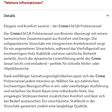
"Weitere Informationen".
Details
Eleganz und Komfort vereint – der
Crona
6367/A Polstersessel
Der
Crona
6367/A Polstersessel von Brunner überzeugt mit einem
harmonischen Zusammenspiel aus Komfort und Design. Die
vollgepolsterte Sitzschale mit integriertem Armlehnenteil sorgt
für ein angenehmes Sitzerlebnis, während das Vierfußgestell aus
hochwertigem Holz Stabilität und eine natürliche Ästhetik
verleiht. Durch die dynamische Linienführung wirkt der
Crona
Sessel leicht und einladend – perfekt für stilvolle Wohn- oder
Objektbereiche.
Dank vielfältiger Gestaltungsmöglichkeiten passt sich der
Crona
Polstersessel jedem Interieur an. Wählen Sie aus zahlreichen
hochwertigen Bezugsstoffen in ein- oder zweifarbiger Ausführung
und verleihen Sie Ihrem Raum eine individuelle Note. Das
eingelegte Sitzkissen bietet zusätzlichen Komfort und lässt sich
bei Bedarf austauschen. Ein umschäumter Stahlkorb in der
Sitzschale garantiert zudem eine langlebige Qualität.