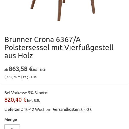
Brunner Crona 6367/A
Zum
Anfang
Polstersessel mit Vierfußgestell
der
aus Holz
Bildgalerie
springen
863,58 €
( 725,70 € ) zzgl. Ust.
Bei Vorkasse 5% Skonto:
820,40 €
Lieferzeit:
10-12 Wochen
Versandkosten:
0,00 €
Menge