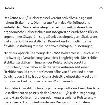
Details
Der
Crona
6364/A Polstersessel vereint stilvolles Design mit
hohem Sitzkomfort. Die filigrane Form des Vierfußgestells
verleiht dem Sessel eine elegante Leichtigkeit, während die
ergonomische Polsterschale mit integrierten Armlehnen für ein
angenehmes Sitzgefühl sorgt. Dank des eingelegten Sitzkissens
bietet der
Crona
zusätzlichen Komfort und ermöglicht eine
flexible Gestaltung mit ein- oder zweifarbigen Polsterungen.
Nicht nur optisch überzeugt der
Crona
Polstersessel – auch seine
hochwertige Verarbeitung garantiert Langlebigkeit. Die stabile
Stahlkonstruktion im Inneren der Polsterschale sorgt für
Robustheit, ohne dabei an Ästhetik zu verlieren. Mit einer
Sitzhöhe von 46 cm, einer Gesamthöhe von 82 cm und einem
Gewicht von 8,3 kg ist der
Crona
vielseitig einsetzbar – sei es im
Büro, in der Gastronomie oder im Wohnbereich.
Durch die Auswahl hochwertiger Bezugsstoffe und verschiedener
Gestellvarianten passt sich der
Crona
6364/A jeder Umgebung
perfekt an. Ob in einfarbiger oder kontrastreicher Polsterung –
dieser Sessel kombiniert modernes Design mit maximalem