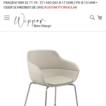
Zum
FRAGEN? 089 42 71 70 - 37 • MO-DO: 8-17 UHR / FR: 8-13 UHR •
Inhalt
ODER SCHREIBEN SIE UNS:
KONTAKTFORMULAR
springen
Suche
Zum
Ende
der
Bildgalerie
springen