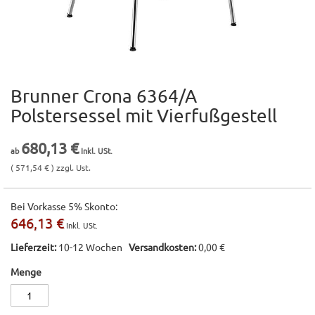
Brunner Crona 6364/A
Zum
Anfang
Polstersessel mit Vierfußgestell
der
Bildgalerie
680,13 €
springen
( 571,54 € ) zzgl. Ust.
Bei Vorkasse 5% Skonto:
646,13 €
Lieferzeit:
10-12 Wochen
Versandkosten:
0,00 €
Menge