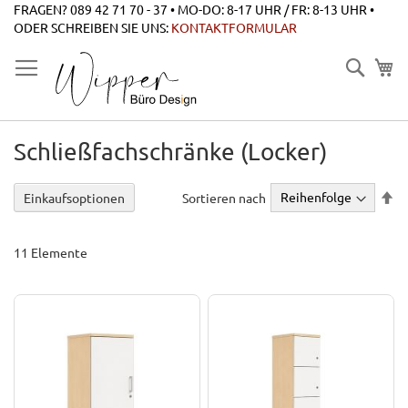
Zum
FRAGEN? 089 42 71 70 - 37 • MO-DO: 8-17 UHR / FR: 8-13 UHR •
Inhalt
ODER SCHREIBEN SIE UNS:
KONTAKTFORMULAR
springen
Suche
Schließfachschränke (Locker)
Ab
Sortieren nach
Einkaufsoptionen
so
11
Elemente