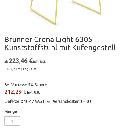
Brunner Crona Light 6305
Zum
Anfang
Kunststoffstuhl mit Kufengestell
der
Bildgalerie
223,46 €
springen
( 187,78 € ) zzgl. Ust.
Bei Vorkasse 5% Skonto:
212,29 €
Lieferzeit:
10-12 Wochen
Versandkosten:
0,00 €
Menge