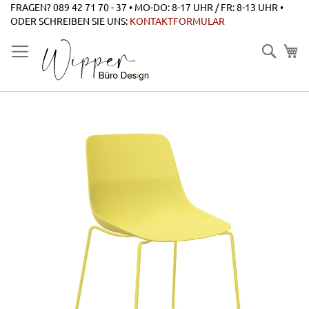
Zum
FRAGEN? 089 42 71 70 - 37 • MO-DO: 8-17 UHR / FR: 8-13 UHR •
Inhalt
ODER SCHREIBEN SIE UNS:
KONTAKTFORMULAR
springen
Suche
Zum
Ende
der
Bildgalerie
springen